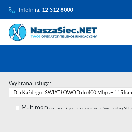
Przejdź
Infolinia:
12 312 8000
do
zawartości
Wybrana usługa:
Multiroom
(Zaznacz jeśli jesteś zainteresowany również usługą Mult