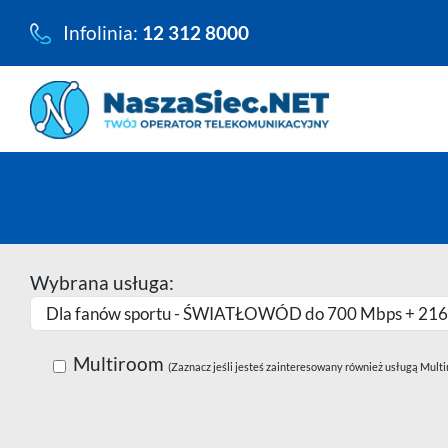
Przejdź
Infolinia:
12 312 8000
do
zawartości
Wybrana usługa:
Multiroom
(Zaznacz jeśli jesteś zainteresowany również usługą Mult