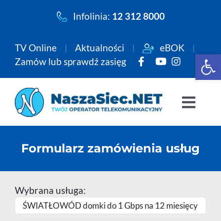
Przejdź
Infolinia:
12 312 8000
do
zawartości
TV Online
Aktualności
eBOK
Open 
Zamów lub sprawdź zasięg
Togg
Navi
Pakiety
Formularz zamówienia usług
Internet
Wybrana usługa:
Telewizja