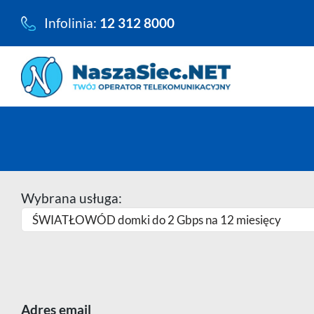
Przejdź
Infolinia:
12 312 8000
do
zawartości
Wybrana usługa:
Adres email