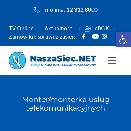
Przejdź
Infolinia:
12 312 8000
do
zawartości
TV Online
Aktualności
eBOK
Open 
Zamów lub sprawdź zasięg
Togg
Navi
Pakiety
Monter/monterka usług
Internet
telekomunikacyjnych
Telewizja