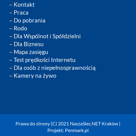
–
Kontakt
–
Praca
–
Do pobrania
–
Rodo
–
Dla Wspólnot i Spółdzielni
–
Dla Biznesu
– Mapa zasięgu
– Test prędkości Internetu
– Dla osób z niepełnosprawnością
– Kamery na żywo
Prawa do strony (C) 2021 NaszaSiec.NET Kraków |
Projekt:
Penmark.pl