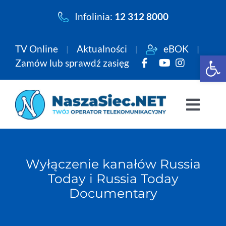
Przejdź
Infolinia:
12 312 8000
do
zawartości
TV Online
Aktualności
eBOK
Open 
Zamów lub sprawdź zasięg
Togg
Navi
Pakiety
Wyłączenie kanałów Russia
Internet
Today i Russia Today
Documentary
Telewizja