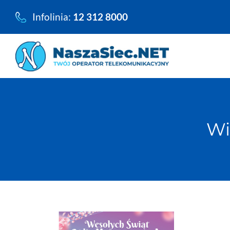
Przejdź
Infolinia:
12 312 8000
do
zawartości
Wi