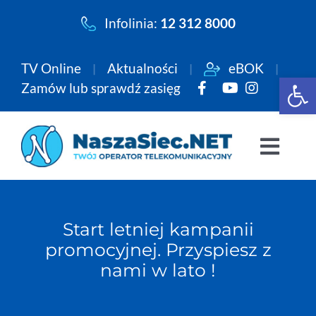
Przejdź
Infolinia:
12 312 8000
do
zawartości
TV Online
Aktualności
eBOK
Open 
Zamów lub sprawdź zasięg
Togg
Navi
Pakiety
Start letniej kampanii
Internet
promocyjnej. Przyspiesz z
nami w lato !
Telewizja