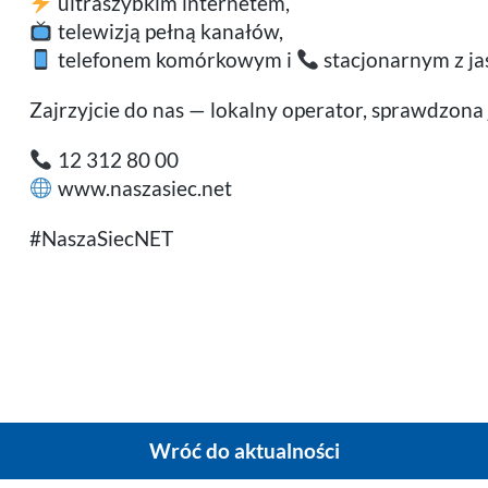
ultraszybkim internetem,
telewizją pełną kanałów,
telefonem komórkowym i
stacjonarnym z ja
Zajrzyjcie do nas — lokalny operator, sprawdzona 
12 312 80 00
www.naszasiec.net
#NaszaSiecNET
Wróć do aktualności