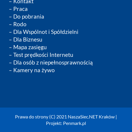
–
Kontakt
–
Praca
–
Do pobrania
–
Rodo
–
Dla Wspólnot i Spółdzielni
–
Dla Biznesu
– Mapa zasięgu
– Test prędkości Internetu
– Dla osób z niepełnosprawnością
– Kamery na żywo
Prawa do strony (C) 2021 NaszaSiec.NET Kraków |
Projekt:
Penmark.pl