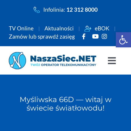
Przejdź
Infolinia:
12 312 8000
do
zawartości
TV Online
Aktualności
eBOK
Open 
Zamów lub sprawdź zasięg
Togg
Navi
Pakiety
Myśliwska 66D — witaj w
Internet
świecie światłowodu!
Telewizja