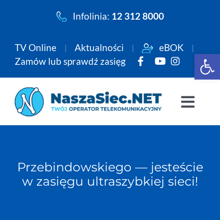
Przejdź
Infolinia:
12 312 8000
do
zawartości
TV Online
Aktualności
eBOK
Open 
Zamów lub sprawdź zasięg
Togg
Navi
Pakiety
Przebindowskiego — jesteście
Internet
w zasięgu ultraszybkiej sieci!
Telewizja