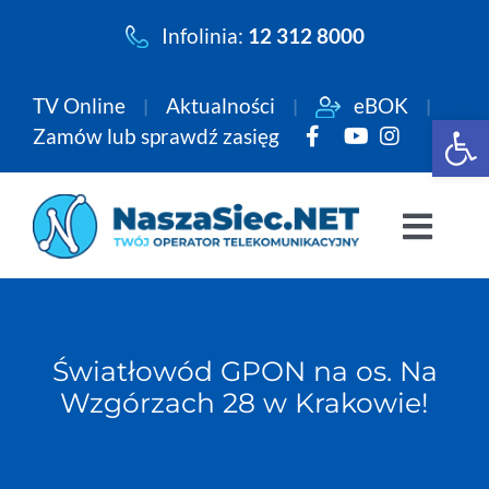
Przejdź
Infolinia:
12 312 8000
do
zawartości
TV Online
Aktualności
eBOK
Open 
Zamów lub sprawdź zasięg
Togg
Navi
Pakiety
Światłowód GPON na os. Na
Internet
Wzgórzach 28 w Krakowie!
Telewizja