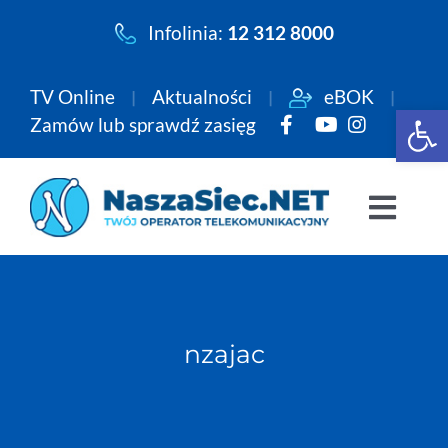
Przejdź
Infolinia:
12 312 8000
do
zawartości
TV Online
Aktualności
eBOK
Open 
Zamów lub sprawdź zasięg
Togg
Navi
Pakiety
Internet
nzajac
Telewizja