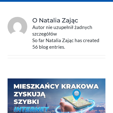
Telefon
O
Natalia Zając
Komórka
Autor nie uzupełnił żadnych
szczegółów
Praca
So far Natalia Zając has created
56 blog entries.