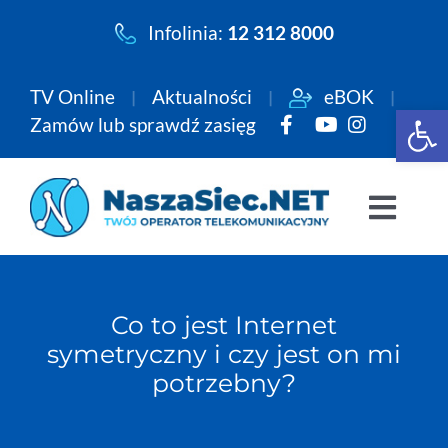
Przejdź
Infolinia:
12 312 8000
do
zawartości
TV Online
Aktualności
eBOK
Open 
Zamów lub sprawdź zasięg
Togg
Navi
Pakiety
Co to jest Internet
Internet
symetryczny i czy jest on mi
potrzebny?
Telewizja