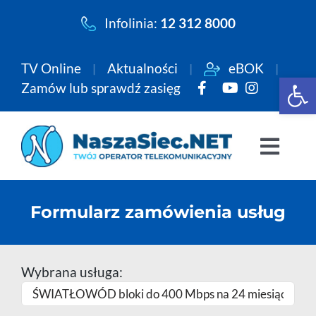
Przejdź
Infolinia:
12 312 8000
do
zawartości
TV Online
Aktualności
eBOK
Open 
Zamów lub sprawdź zasięg
Togg
Navi
Pakiety
Formularz zamówienia usług
Internet
Wybrana usługa:
Telewizja