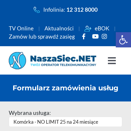
Przejdź
Infolinia:
12 312 8000
do
zawartości
TV Online
Aktualności
eBOK
Open 
Zamów lub sprawdź zasięg
Togg
Navi
Pakiety
Formularz zamówienia usług
Internet
Wybrana usługa:
Telewizja